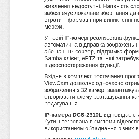
живлення недоступні. Наявність сл
забезпечує локальне зберігання дан
втрати інформації при виникненні н
мережі.
У новій IP-камері реалізована функ
автоматична відправка зображень і в
або на FTP-сервер, підтримка форм
Samba-клієнт, ePTZ та інші затребув
відеоспостереження функції.
Вхідне в комплект постачання прог
ViewCam дозволяє одночасно отрим
зображення з 32 камер, завантажув
створювати схему розташування ка
редагування.
IP-камера DCS-2310L
відповідає ст
бути інтегрована в системи відеосп
використанням обладнання різних в