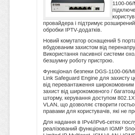
1100-06/
підключе
користув
провайдера і підтримує розширений
обробки IPTV-додатків.
Новий комутатор оснащений 5 порт
вбудованим захистом від перенапруг
Використання пасивної системи ох
безшумну роботу пристрою.
Функціонал безпеки DGS-1100-06/M
Link Safeguard Engine для захисту 
від перевантаження широкомовним тр
захист від широкомовного / багато
шторму, керування доступом 802.1X
VLAN, що дозволяє створити гость
правами для користувачів, які не п
Для надання в IPv4/IPv6-сетях посл
реалізований функціонал IGMP Sno