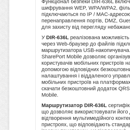
Функціонал безпеки DIR-636L включ
шифрування WEP, WPA/WPA2, фільт
підключаються по IP / MAC-адресою,
перенаправлення портів, DMZ, Gues
для захисту від перегляду небажан
У
DIR-636L
реалізована можливість
через Web-браузер до файлів підк
маршрутизатора USB-накопичувача. 
SharePort Mobile дозволяє організув
користувачів мобільних пристроїв на 
допомогою відповідних безкоштовни
налаштування і віддаленого управл
мобільних пристроїв на платформах
скачати безкоштовний додаток QRS 
Mobile.
Маршрутизатор DIR-636L
сертифік
що дозволяє використовувати його 
відтворення мультимедійного контен
пристроях, що відповідають станда