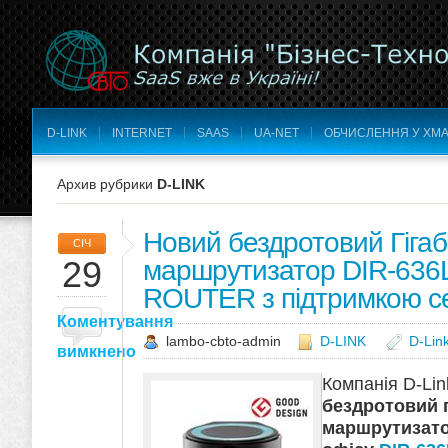
D-LINK
INTERNET
SAAS
UA-NET
ОБЧИСЛЕННЯ У ХМА
Архив рубрики
D-LINK
Новий бездротовий Гігаб
СІЧ
29
маршрутизатор DIR-63
ROUTER з підтримкою с
Коментування
lambo-cbto-admin
D-LINK
D-Lin
вимкнено
Компанія D-Li
бездротовий г
маршрутизато