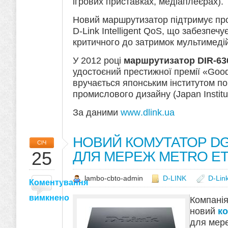
ігрових приставках, медіаплеєрах).
Новий маршрутизатор підтримує про
D-Link Intelligent QoS, що забезпеч
критичного до затримок мультимедій
У 2012 році
маршрутизатор DIR-63
удостоєний престижної премії «Goo
вручається японським інститутом по
промислового дизайну (Japan Institut
За даними
www
.
dlink
.
ua
НОВИЙ КОМУТАТОР DGS
СІЧ
25
ДЛЯ МЕРЕЖ METRO E
lambo-cbto-admin
D-LINK
D-Lin
Коментування
вимкнено
Компанія
новий
к
для мере