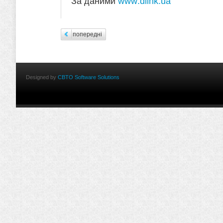
За даними
www
.
dlink
.
ua
попередні
Designed by
CBTO Software Solutions