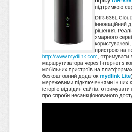
офісу
DIR-636
підтримкою се
DIR-636L Cloud
інноваційний д
рішення. Реалі
хмарного серві
користувачеві,
пристрою на п
http://www.mydlink.com
, отримувати 
маршрутизатора через Інтернет з ком
мобільних пристроїв на платформах 
безкоштовний додаток
mydlink Lite
мережевими підключеннями інших к
історію відвідин сайтів, отримувати
про спроби несанкціонованого досту