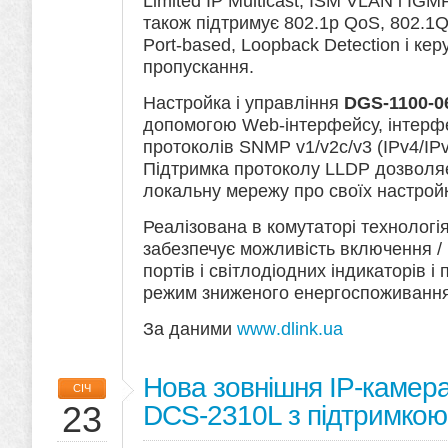
Limited IP Multicast, ISM VLAN і IGM
також підтримує 802.1p QoS, 802.1Q
Port-based, Loopback Detection і ке
пропускання.
Настройка і управління
DGS-1100-0
допомогою Web-інтерфейсу, інтерф
протоколів SNMP v1/v2c/v3 (IPv4/IPv
Підтримка протоколу LLDP дозволя
локальну мережу про своїх настройк
Реалізована в комутаторі технологія
забезпечує можливість включення /
портів і світлодіодних індикаторів 
режим зниженого енергоспоживання 
За даними
www
.
dlink
.
ua
Нова зовнішня IP-камера 
СІЧ
23
DCS-2310L з підтримкою