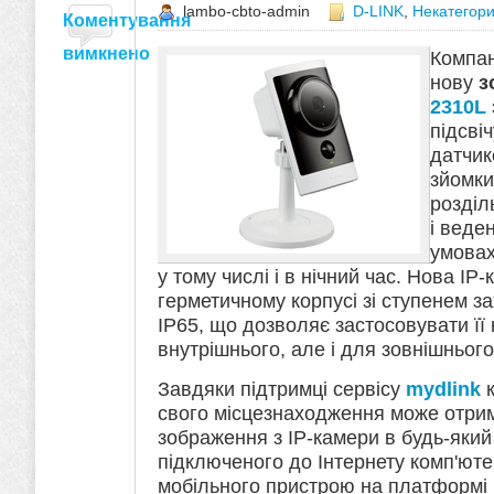
lambo-cbto-admin
D-LINK
,
Некатегор
Коментування
вимкнено
Компан
нову
з
2310L
підсві
датчик
зйомки
розділ
і веде
умовах
у тому числі і в нічний час. Нова IP
герметичному корпусі зі ступенем за
IP65, що дозволяє застосовувати її 
внутрішнього, але і для зовнішньог
Завдяки підтримці сервісу
mydlink
к
свого місцезнаходження може отри
зображення з IP-камери в будь-який 
підключеного до Інтернету комп'юте
мобільного пристрою на платформі i