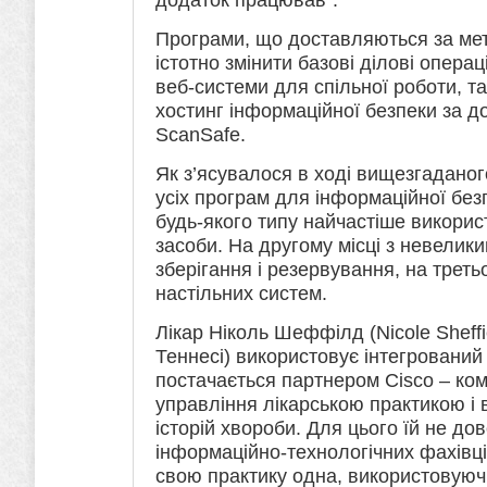
Програми, що доставляються за ме
істотно змінити базові ділові опера
веб-системи для спільної роботи, та
хостинг інформаційної безпеки за 
ScanSafe.
Як з’ясувалося в ході вищезгаданог
усіх програм для інформаційної без
будь-якого типу найчастіше викорис
засоби. На другому місці з невелик
зберігання і резервування, на треть
настільних систем.
Лікар Ніколь Шеффілд (Nicole Sheffi
Теннесі) використовує інтегрований
постачається партнером Cisco – комп
управління лікарською практикою і
історій хвороби. Для цього їй не д
інформаційно-технологічних фахівців,
свою практику одна, використовуюч