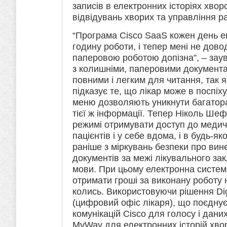
записів в електронних історіях хво
відвідувань хворих та управління р
“Програма Cisco SaaS кожен день ек
годину роботи, і тепер мені не дов
паперовою роботою допізна”, – заув
з колишніми, паперовими документам
повними і легким для читання, так 
підказує те, що лікар може в поспіх
меню дозволяють уникнути багатора
тієї ж інформації. Тепер Ніколь Ш
режимі отримувати доступ до медич
пацієнтів і у себе вдома, і в будь-як
раніше з міркувань безпеки про ви
документів за межі лікувального за
мови. При цьому електронна систем
отримати гроші за виконану роботу н
колись. Використовуючи рішення Digi
(цифровий офіс лікаря), що поєднує
комунікацій Cisco для голосу і даних
MyWay для електронних історій хв