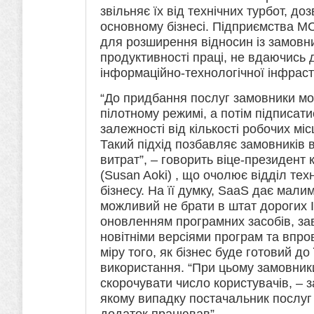
звільняє їх від технічних турбот, д
основному бізнесі. Підприємства 
для розширення відносин із замовн
продуктивності праці, не вдаючись 
інформаційно-технологічної інфраст
“До придбання послуг замовники мо
пілотному режимі, а потім підписати
залежності від кількості робочих міс
Такий підхід позбавляє замовників 
витрат”, – говорить віце-президент 
(Susan Aoki) , що очолює відділ те
бізнесу. На її думку, SaaS дає мал
можливий не брати в штат дорогих І
оновленням програмних засобів, за
новітніми версіями програм та впро
міру того, як бізнес буде готовий до
використання. “При цьому замовник
скорочувати число користувачів, – з
якому випадку постачальник послуг
додаток працював”.