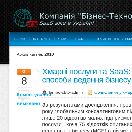
D-LINK
INTERNET
SAAS
UA-NET
ОБЧИСЛЕННЯ У ХМА
Архив
квітня, 2010
Хмарні послуги та SaaS:
КВІ
8
способи ведення бізнесу
lambo-cbto-admin
Обчислення у хмар
Коментування
вимкнено
За результатами дослідження, про
року глобальним консалтинговим пі
лише 20 відсотків малих підприємст
послуги”, хоча 75 відсотків опитани
середнього бізнесу (МСБ) в тій чи і