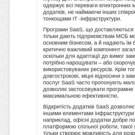
одержує всі переваги електронних м
додатків, не наймаючи інших співро
тонкощами ІТ -інфраструктури.
Програми SaaS, що доставляються 
тільки дають підприємствам МСБ м
основним бізнесом, а й надають їм б
критично важливий компонент загаль
оскільки для адаптації до вимог за
потрібно нарощувати – або скорочув
використовуваних ресурсів. Крім то
довгострокові, міцні відносини з з
послуг SaaS часто пропонують мало
дозволяє застосовувати програмне 
максимальною ефективністю.
Відкритість додатків SaaS дозволяє 
іншими елементами інфраструктури м
наприклад, офісні додатки добре п
платформою спільної роботи, такої 
тільки створює можливість для розр