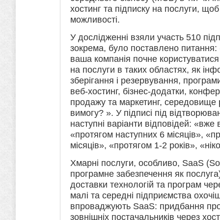
хостинг та підписку на послуги, щоб
можливості.
У дослідженні взяли участь 510 під
зокрема, було поставлено питання: 
ваша компанія почне користуватися
на послуги в таких областях, як інф
зберігання і резервування, програм
веб-хостинг, бізнес-додатки, конфер
продажу та маркетинг, середовище 
вимогу? ». У підписі під відтворюва
наступні варіанти відповідей: «вже
«протягом наступних 6 місяців», «п
місяців», «протягом 1-2 років», «нік
Хмарні послуги, особливо, SaaS (Sof
програмне забезпечення як послуга)
доставки технологій та програм чер
малі та середні підприємства охочі
впроваджують SaaS: придбання про
зовнішніх постачальників через хос