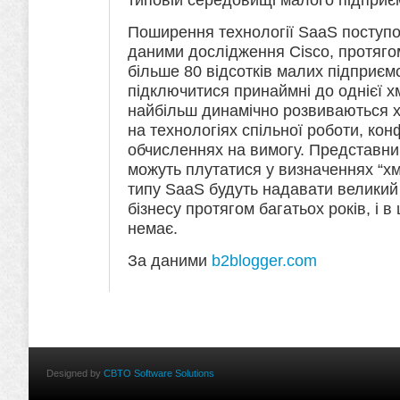
Поширення технології SaaS поступо
даними дослідження Cisco, протяго
більше 80 відсотків малих підприє
підключитися принаймні до однієї х
найбільш динамічно розвиваються х
на технологіях спільної роботи, кон
обчисленнях на вимогу. Представни
можуть плутатися у визначеннях “хм
типу SaaS будуть надавати великий
бізнесу протягом багатьох років, і в
немає.
За даними
b2blogger.com
Designed by
CBTO Software Solutions