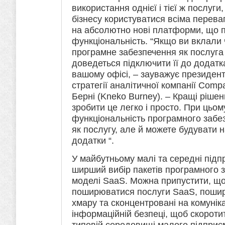
використання однієї і тієї ж послуг
бізнесу користуватися всіма перев
на абсолютно нові платформи, що п
функціональність. “Якщо ви вклали ч
програмне забезпечення як послуга 
доведеться підключити її до додатк
вашому офісі, – зауважує президент
стратегії аналітичної компанії Compa
Берні (Kneko Burney). – Кращі ріш
зробити це легко і просто. При цьом
функціональність програмного забез
як послугу, але й можете будувати н
додатки “.
У майбутньому малі та середні під
ширший вибір пакетів програмного 
моделі SaaS. Можна припустити, що 
поширюватися послуги SaaS, поши
хмару та сконцентровані на комунікац
інформаційній безпеці, щоб скороти
типовій середовищі малого підприє