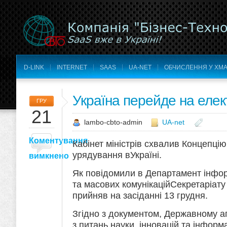
D-LINK
INTERNET
SAAS
UA-NET
ОБЧИСЛЕННЯ У ХМА
Україна перейде на елек
ГРУ
21
lambo-cbto-admin
UA-net
Коментування
Кабінет міністрів схвалив Концепці
урядування вУкраїні.
вимкнено
Як повідомили в Департамент інфор
та масових комунікаційСекретаріату
прийняв на засіданні 13 грудня.
Згідно з документом, Державному а
з питань науки, інновацій та інформа